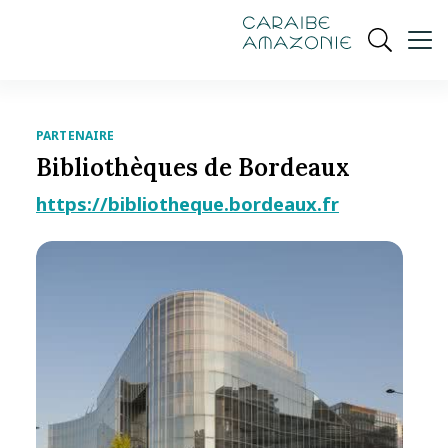
de
navigation
pied
contenu
gestion
Manioc
principal
principale
de
Ouvrir
des
page
cookies
la
recherch
PARTENAIRE
Bibliothèques de Bordeaux
https://bibliotheque.bordeaux.fr