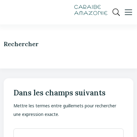
de
navigation
pied
contenu
gestion
Manioc
principal
principale
de
Ouvrir
des
page
cookies
la
recherch
Rechercher
Dans les champs suivants
Mettre les termes entre guillemets pour rechercher
une expression exacte.