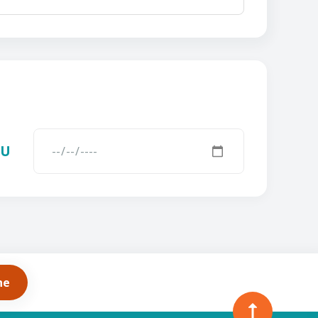
AU
he