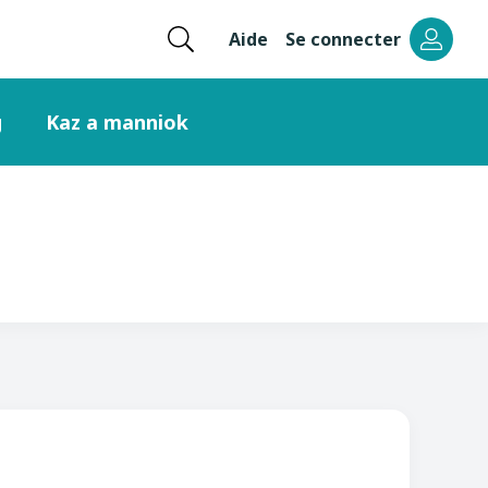
Ouvrir
Aide
Se connecter
Menu
la
recherche
header
g
Kaz a manniok
right