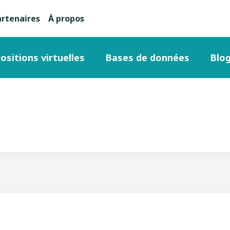
artenaires
À propos
nu
condaire
ositions virtuelles
Bases de données
Blo
ut
ge