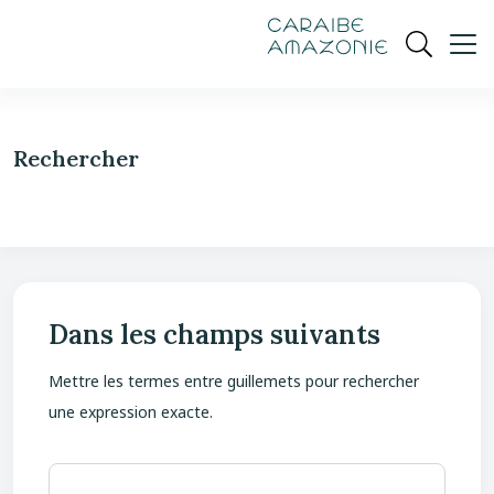
de
navigation
pied
contenu
gestion
Manioc
principal
principale
de
Ouvrir
des
page
cookies
la
recherch
Rechercher
Dans les champs suivants
Mettre les termes entre guillemets pour rechercher
une expression exacte.