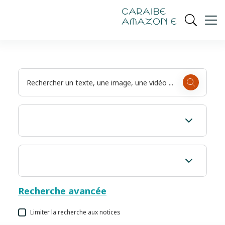
de
navigation
pied
contenu
gestion
Manioc
principal
principale
de
Ouvrir
des
page
cookies
la
recherch
Recherche avancée
Limiter la recherche aux notices