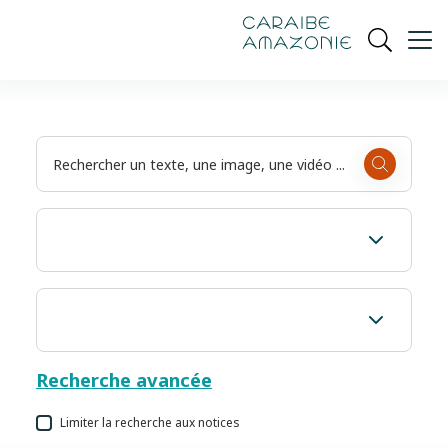
de
navigation
pied
contenu
gestion
Manioc
principal
principale
de
Ouvrir
des
page
cookies
la
recherch
Recherche avancée
Limiter la recherche aux notices