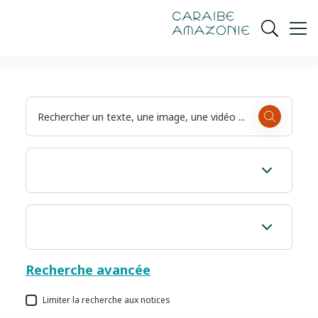
de
navigation
pied
contenu
gestion
Manioc
principal
principale
de
Ouvrir
des
page
cookies
la
recherch
Recherche avancée
Limiter la recherche aux notices