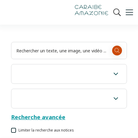
de
navigation
pied
contenu
gestion
Manioc
principal
principale
de
Ouvrir
des
page
cookies
la
recherch
Recherche avancée
Limiter la recherche aux notices