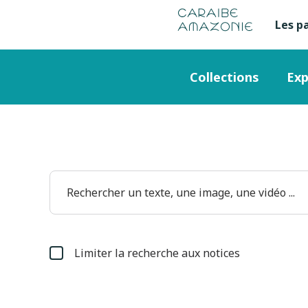
de
navigation
pied
contenu
gestion
Manioc
principal
principale
de
Les p
Me
des
page
cookies
se
Menu
Collections
Exp
en
principal
ha
de
pa
Limiter la recherche aux notices