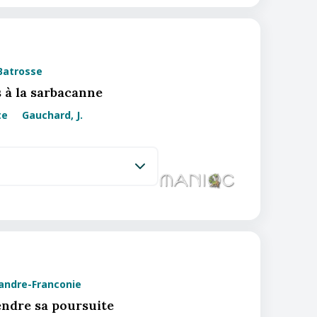
 Batrosse
 à la sarbacanne
te
Gauchard, J.
xandre-Franconie
endre sa poursuite