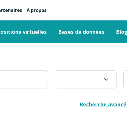
artenaires
À propos
nu
condaire
ositions virtuelles
Bases de données
Blo
ut
ge
Recherche avancé