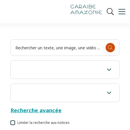
de
navigation
pied
contenu
gestion
Manioc
principal
principale
de
Ouvrir
des
page
cookies
la
recherch
Recherche avancée
Limiter la recherche aux notices