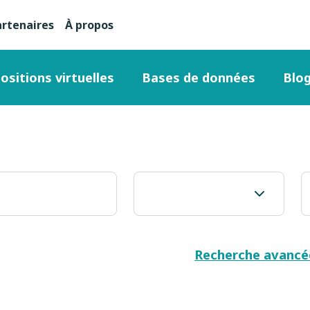
artenaires
À propos
nu
condaire
ositions virtuelles
Bases de données
Blo
ut
ge
Recherche avancé