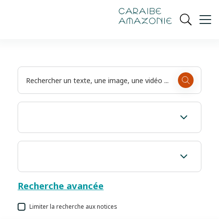
de
navigation
pied
contenu
gestion
Manioc
principal
principale
de
Ouvrir
des
page
cookies
la
recherch
Recherche avancée
Limiter la recherche aux notices