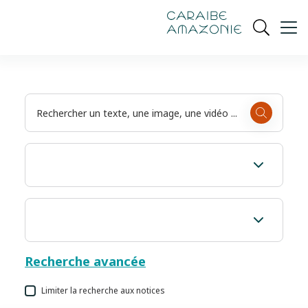
de
navigation
pied
contenu
gestion
Manioc
principal
principale
de
Ouvrir
des
page
cookies
la
recherch
Recherche avancée
Limiter la recherche aux notices