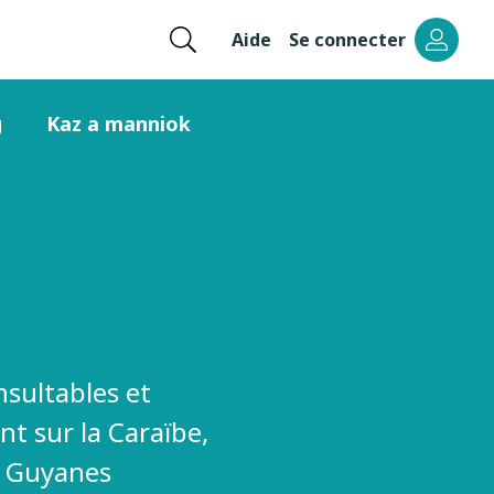
Ouvrir
Aide
Se connecter
Menu
la
recherche
header
g
Kaz a manniok
right
nsultables et
t sur la Caraïbe,
s Guyanes