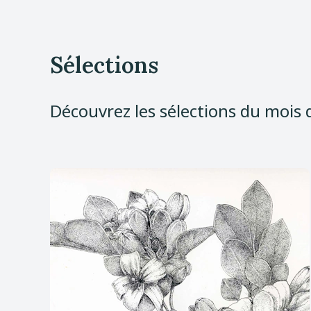
Sélections
Découvrez les sélections du mois 
Voir
le
site
de
Tramil