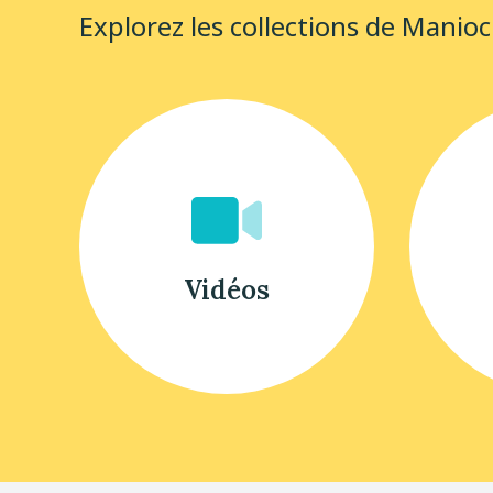
Explorez les collections de Manioc
Accéder
Accéder
à
à
la
la
collection
collectio
Vidéos
Livres
Vidéos