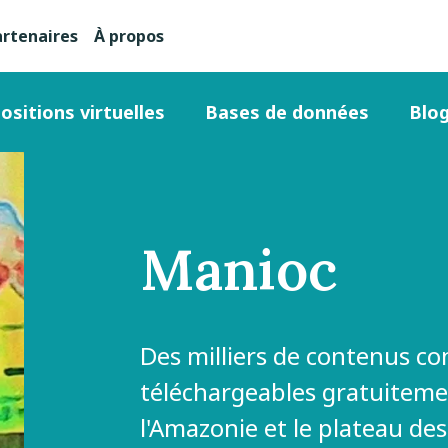
artenaires
À propos
nu
condaire
ositions virtuelles
Bases de données
Blo
ut
Manioc
ge
Des milliers de contenus co
téléchargeables gratuitemen
l'Amazonie et le plateau de