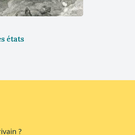
s états
ivain ?