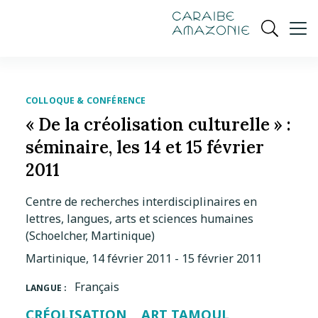
de
navigation
pied
contenu
gestion
Manioc
principal
principale
de
Ouvrir
des
page
cookies
la
recherch
COLLOQUE & CONFÉRENCE
« De la créolisation culturelle » :
séminaire, les 14 et 15 février
2011
Centre de recherches interdisciplinaires en
lettres, langues, arts et sciences humaines
(Schoelcher, Martinique)
Martinique, 14 février 2011 - 15 février 2011
Français
LANGUE :
CRÉOLISATION
ART TAMOUL