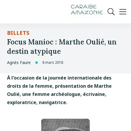
de
navigation
pied
contenu
gestion
Manioc
principal
principale
de
Ouvrir
des
page
cookies
la
recherch
BILLETS
Focus Manioc : Marthe Oulié, un
destin atypique
Agnès Faure
8 mars 2018
À l'occasion de la journée internationale des
droits de la femme, présentation de Marthe
Oulié, une femme archéologue, écrivaine,
exploratrice, navigatrice.