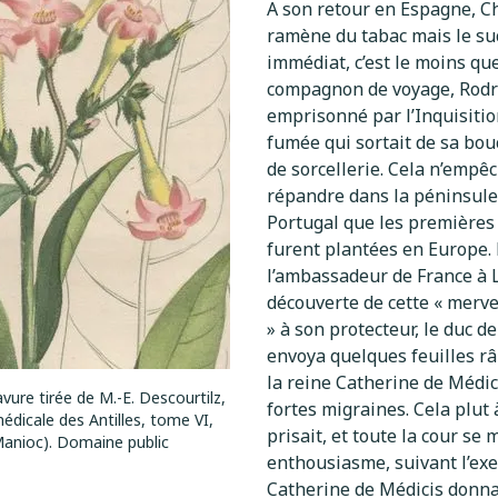
A son retour en Espagne, 
ramène du tabac mais le suc
immédiat, c’est le moins que
compagnon de voyage, Rodri
emprisonné par l’Inquisitio
fumée qui sortait de sa bou
de sorcellerie. Cela n’empêc
répandre dans la péninsule 
Portugal que les premières
furent plantées en Europe. 
l’ambassadeur de France à L
découverte de cette « merve
» à son protecteur, le duc de
envoya quelques feuilles râ
la reine Catherine de Médici
vure tirée de M.-E. Descourtilz,
fortes migraines. Cela plut à
édicale des Antilles, tome VI,
prisait, et toute la cour se 
Manioc). Domaine public
enthousiasme, suivant l’exe
Catherine de Médicis donna 