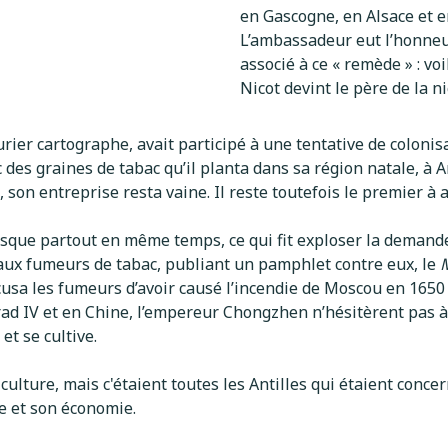
en Gascogne, en Alsace et 
L’ambassadeur eut l’honneu
associé à ce « remède » : v
Nicot devint le père de la ni
rier cartographe, avait participé à une tentative de colonis
c des graines de tabac qu’il planta dans sa région natale, à 
, son entreprise resta vaine. Il reste toutefois le premier à 
sque partout en même temps, ce qui fit exploser la demande 
aux fumeurs de tabac, publiant un pamphlet contre eux, le
cusa les fumeurs d’avoir causé l’incendie de Moscou en 1650 
rad IV et en Chine, l’empereur Chongzhen n’hésitèrent pas à
et se cultive.
ulture, mais c'étaient toutes les Antilles qui étaient conc
e et son économie.