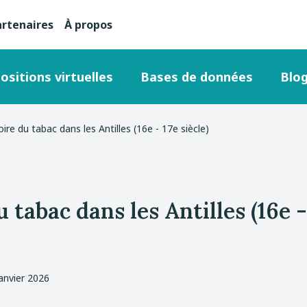
artenaires
À propos
nu
condaire
ositions virtuelles
Bases de données
Blo
ut
oire du tabac dans les Antilles (16e - 17e siècle)
ge
 tabac dans les Antilles (16e -
anvier 2026