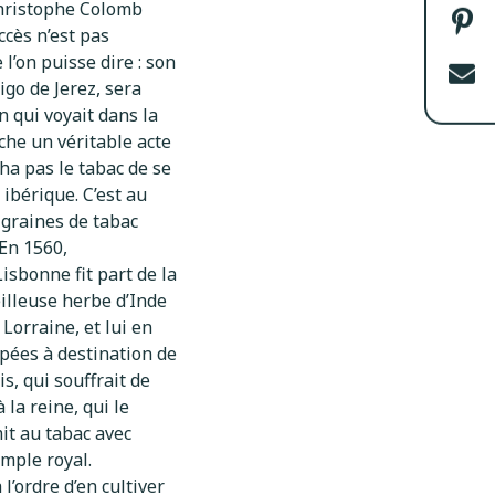
sur
Christophe Colomb
Fac
Par
cès n’est pas
sur
 l’on puisse dire : son
Pin
Env
go de Jerez, sera
par
n qui voyait dans la
cou
che un véritable acte
ha pas le tabac de se
ibérique. C’est au
 graines de tabac
En 1560,
isbonne fit part de la
illeuse herbe d’Inde
 Lorraine, et lui en
pées à destination de
s, qui souffrait de
 la reine, qui le
mit au tabac avec
mple royal.
l’ordre d’en cultiver