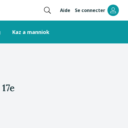
Ouvrir
Aide
Se connecter
Menu
la
recherche
header
g
Kaz a manniok
right
 17e