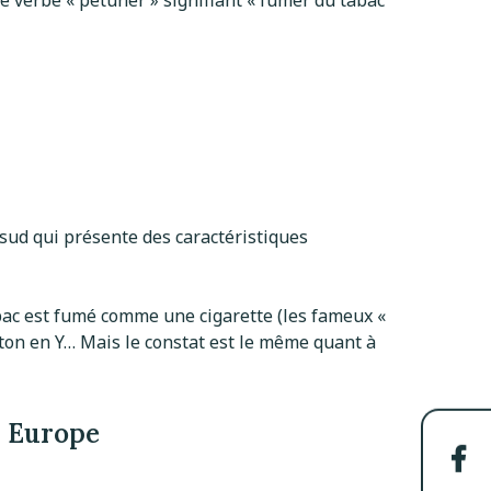
le verbe « pétuner » signifiant « fumer du tabac
sud qui présente des caractéristiques
 tabac est fumé comme une cigarette (les fameux «
 bâton en Y… Mais le constat est le même quant à
n Europe
Par