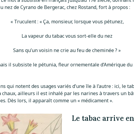
l. Le mot a subsisté en français jusqu’au 17e siècle, donnant 
du nez de Cyrano de Bergerac, chez Rostand, fort à propos :
« Truculent : « Ça, monsieur, lorsque vous pétunez,
La vapeur du tabac vous sort-elle du nez
Sans qu’un voisin ne crie au feu de cheminée ? »
is il subsiste le pétunia, fleur ornementale d’Amérique du 
ons qui notent des usages variés d’une île à l’autre : ici, le
 la chaux, ailleurs il est inhalé par les narines à travers un
oubles. Dès lors, il apparaît comme un « médicament ».
Le tabac arrive e