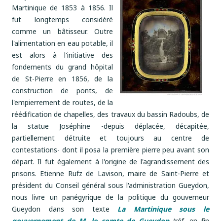
Martinique de 1853 à 1856. Il
fut longtemps considéré
comme un bâtisseur. Outre
l'alimentation en eau potable, il
est alors à l'initiative des
fondements du grand hôpital
de St-Pierre en 1856, de la
construction de ponts, de
l'empierrement de routes, de la
réédification de chapelles, des travaux du bassin Radoubs, de
la statue Joséphine -depuis déplacée, décapitée,
partiellement détruite et toujours au centre de
contestations- dont il posa la première pierre peu avant son
départ. Il fut également à l'origine de l'agrandissement des
prisons. Etienne Rufz de Lavison, maire de Saint-Pierre et
président du Conseil général sous l'administration Gueydon,
nous livre un panégyrique de la politique du gouverneur
Gueydon dans son texte
La Martinique sous le
gouvernement de M. le comte de Gueydon
(réf. en fin