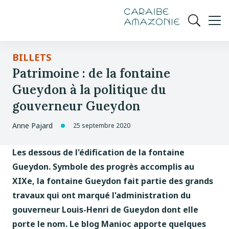
de
navigation
pied
contenu
gestion
Manioc
principal
principale
de
Ouvrir
des
page
cookies
la
recherch
BILLETS
Patrimoine : de la fontaine
Gueydon à la politique du
gouverneur Gueydon
Anne Pajard
25 septembre 2020
Les dessous de l'édification de la fontaine
Gueydon. Symbole des progrès accomplis au
XIXe, la fontaine Gueydon fait partie des grands
travaux qui ont marqué l'administration du
gouverneur Louis-Henri de Gueydon dont elle
porte le nom. Le blog Manioc apporte quelques