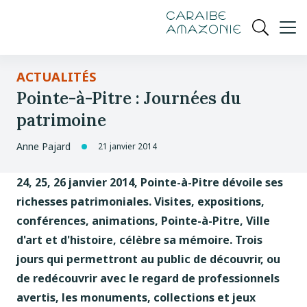
de
navigation
pied
contenu
gestion
Manioc
principal
principale
de
Ouvrir
des
page
cookies
la
recherch
ACTUALITÉS
Pointe-à-Pitre : Journées du
patrimoine
Anne Pajard
21 janvier 2014
24, 25, 26 janvier 2014, Pointe-à-Pitre dévoile ses
richesses patrimoniales. Visites, expositions,
conférences, animations, Pointe-à-Pitre, Ville
d'art et d'histoire, célèbre sa mémoire. Trois
jours qui permettront au public de découvrir, ou
de redécouvrir avec le regard de professionnels
avertis, les monuments, collections et jeux