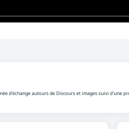
programme "Regards croisés d
Caster, Corinne
Schœlcher
5 mars 2010
ée d'échange autours de Discours et images suivi d'une pr