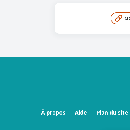
Ci
Menu
À propos
Aide
Plan du site
footer