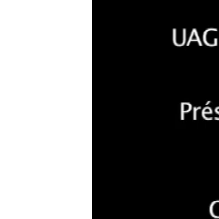
VIDÉO
Université des Antilles e