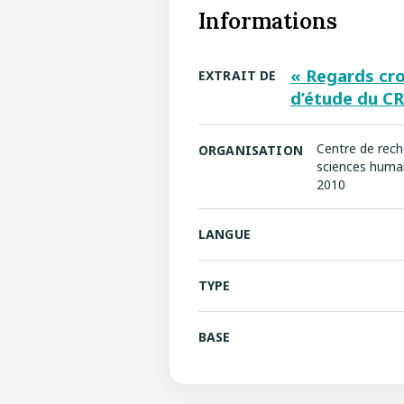
Informations
« Regards cro
EXTRAIT DE
d’étude du CR
Centre de reche
ORGANISATION
sciences humai
2010
LANGUE
TYPE
BASE