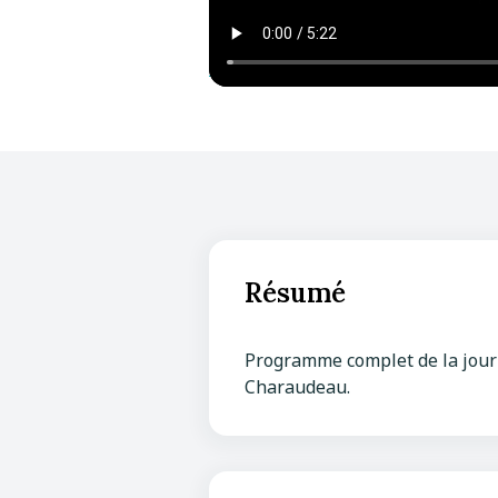
Présentation du 
Ureña-Rib, Pedro
Mencé-
Résumé
Programme complet de la journ
Charaudeau.