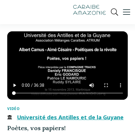
de
navigation
pied
contenu
gestion
Manioc
principal
principale
de
Ouvrir
des
page
cookies
la
recherch
VIDÉO
Université des Antilles et de la Guyane
Poètes, vos papiers!