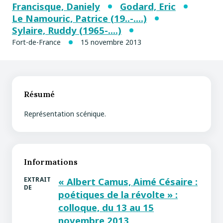
Francisque, Daniely
Godard, Eric
Le Namouric, Patrice (19..-....)
Sylaire, Ruddy (1965-....)
Fort-de-France
15 novembre 2013
Résumé
Représentation scénique.
Informations
EXTRAIT
« Albert Camus, Aimé Césaire :
DE
poétiques de la révolte » :
colloque, du 13 au 15
novembre 2013