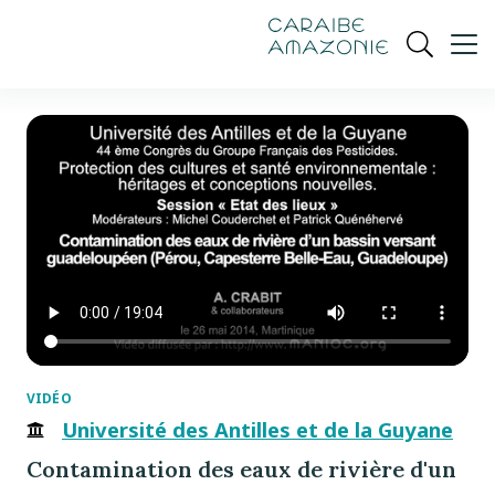
de
navigation
pied
contenu
gestion
Manioc
principal
principale
de
Ouvrir
des
page
cookies
la
recherch
VIDÉO
Université des Antilles et de la Guyane
Contamination des eaux de rivière d'un