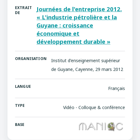
EXTRAIT
Journées de l'entreprise 2012.
DE
« L'industrie pétrolière et la
Guyane : croissance
économique et
développement durable »
ORGANISATION
Institut d'enseignement supérieur
de Guyane, Cayenne, 29 mars 2012
LANGUE
Français
TYPE
Vidéo - Colloque & conférence
BASE