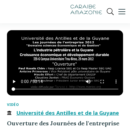
de
navigation
pied
contenu
gestion
Manioc
principal
principale
de
Ouvrir
des
page
cookies
la
recherch
VIDÉO
Université des Antilles et de la Guyane
Ouverture des Journées de l'entreprise