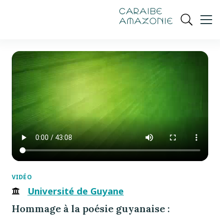
de
navigation
pied
contenu
gestion
Manioc
principal
principale
de
Ouvrir
des
page
cookies
la
recherch
VIDÉO
Université de Guyane
Hommage à la poésie guyanaise :