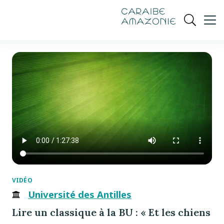
de
navigation
pied
contenu
gestion
Manioc
principal
principale
de
Ouvrir
des
page
cookies
la
recherch
VIDÉO
Université des Antilles
Lire un classique à la BU : « Et les chiens