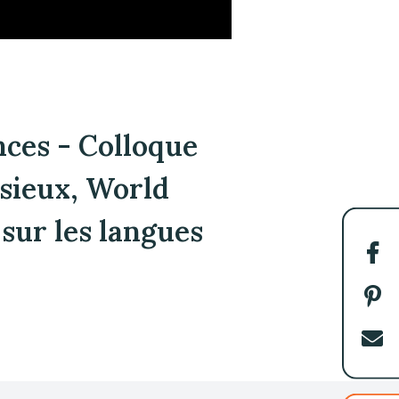
nces - Colloque
sieux, World
 sur les langues
Par
sur
Fac
Par
sur
Pin
Env
par
cou