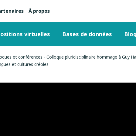
artenaires
À propos
nu
condaire
ositions virtuelles
Bases de données
Blo
ut
lloques et conférences - Colloque pluridisciplinaire hommage à Guy 
angues et cultures créoles
ge