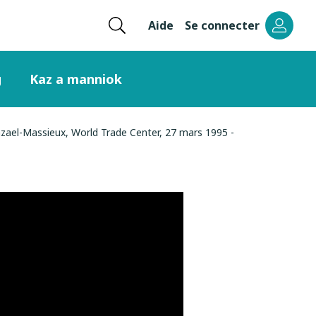
Ouvrir
Aide
Se connecter
Menu
la
recherche
header
g
Kaz a manniok
right
Hazael-Massieux, World Trade Center, 27 mars 1995 -