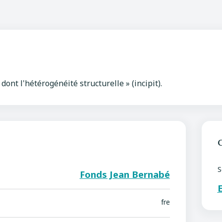
dont l'hétérogénéité structurelle » (incipit).
C
S
Fonds Jean Bernabé
E
fre