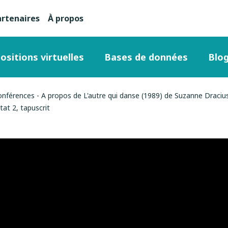
artenaires
À propos
nu
condaire
ositions virtuelles
Bases de données
Blo
ut
onférences - A propos de L'autre qui danse (1989) de Suzanne Draciu
at 2, tapuscrit
ge