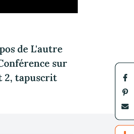
pos de L'autre
 Conférence sur
 2, tapuscrit
Par
sur
Fac
Par
sur
Pin
Env
par
cou