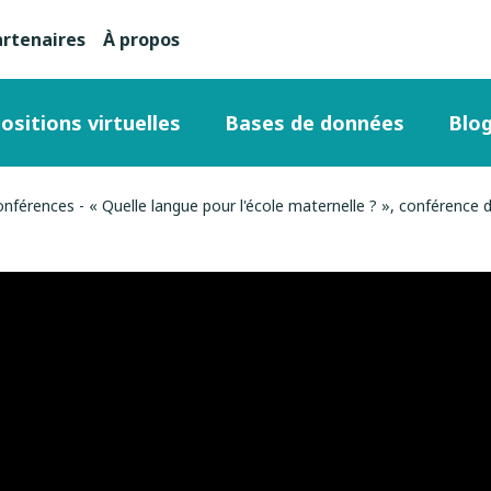
artenaires
À propos
nu
condaire
ositions virtuelles
Bases de données
Blo
ut
onférences - « Quelle langue pour l'école maternelle ? », conférence 
ge