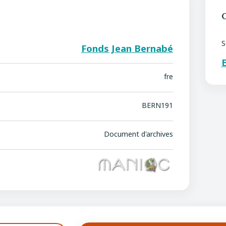
C
S
Fonds Jean Bernabé
E
fre
BERN191
L
Document d'archives