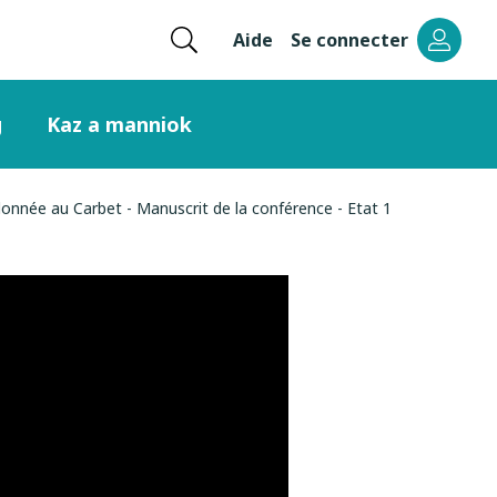
Ouvrir
Aide
Se connecter
Menu
la
recherche
header
g
Kaz a manniok
right
donnée au Carbet - Manuscrit de la conférence - Etat 1