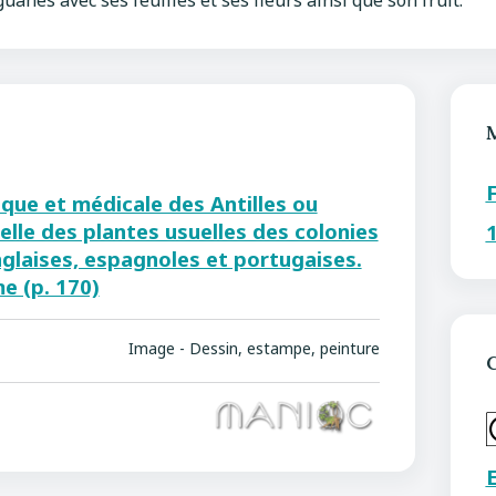
anes avec ses feuilles et ses fleurs ainsi que son fruit.
sque et médicale des Antilles ou
elle des plantes usuelles des colonies
nglaises, espagnoles et portugaises.
e (p. 170)
Image - Dessin, estampe, peinture
C
E