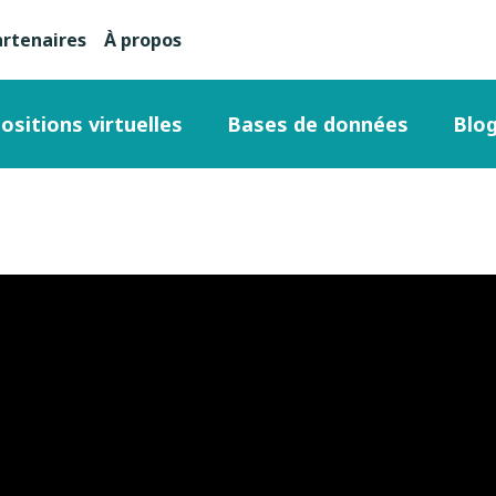
artenaires
À propos
nu
condaire
ositions virtuelles
Bases de données
Blo
ut
ge