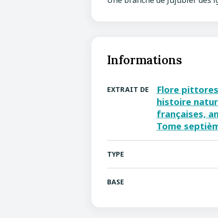
Une branche de Jujubier des igu
Informations
Flore pittore
EXTRAIT DE
histoire natur
françaises, a
Tome septièm
TYPE
BASE