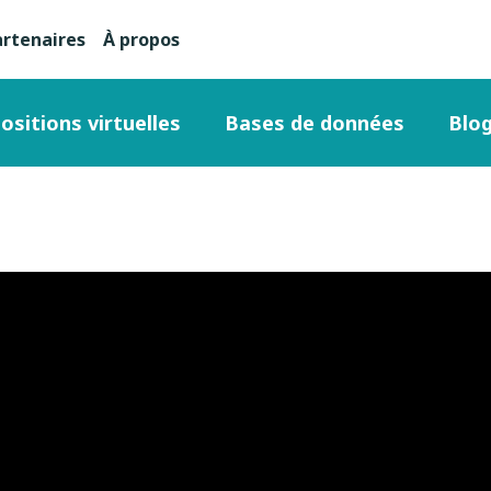
artenaires
À propos
nu
condaire
ositions virtuelles
Bases de données
Blo
ut
ge