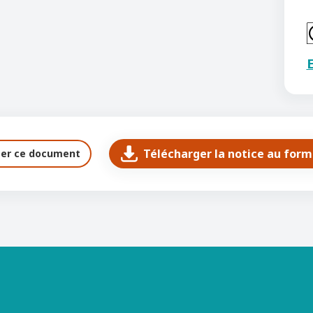
E
Télécharger la notice au for
ter ce document