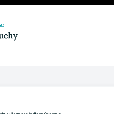
se
ouchy