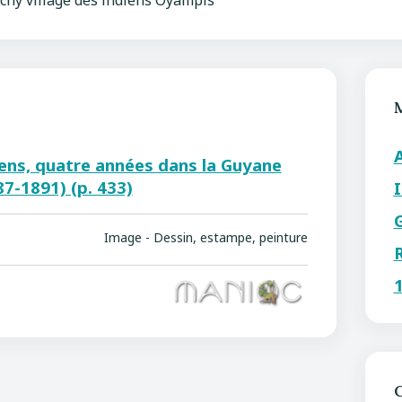
hy village des indiens Oyampis
ens, quatre années dans la Guyane
87-1891) (p. 433)
Image - Dessin, estampe, peinture
C