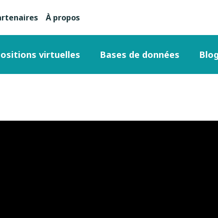
artenaires
À propos
nu
condaire
ositions virtuelles
Bases de données
Blo
ut
ge