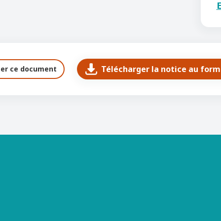
E
Télécharger la notice au for
ter ce document