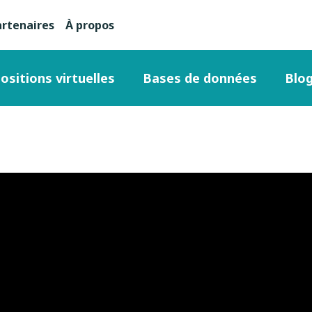
artenaires
À propos
nu
condaire
ositions virtuelles
Bases de données
Blo
ut
ge