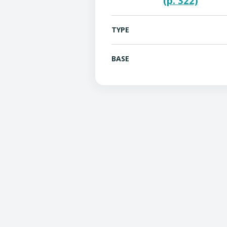
(p. 322)
TYPE
BASE