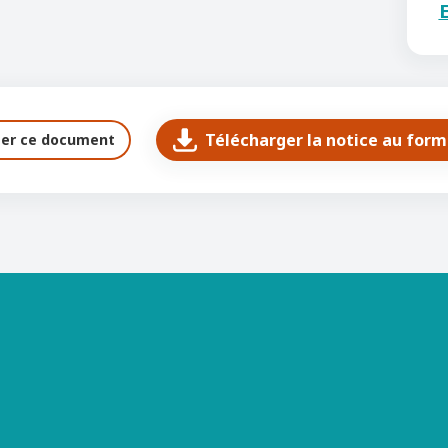
E
Télécharger la notice au for
ter ce document