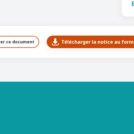
E
Télécharger la notice au for
ter ce document