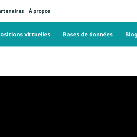
artenaires
À propos
nu
condaire
ositions virtuelles
Bases de données
Blo
ut
ge