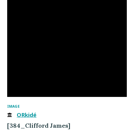
IMAGE
ORkidé
[384_Clifford James]