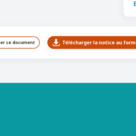
E
Télécharger la notice au for
ter ce document