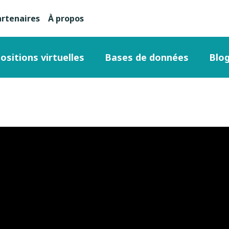
artenaires
À propos
nu
condaire
ositions virtuelles
Bases de données
Blo
ut
ge