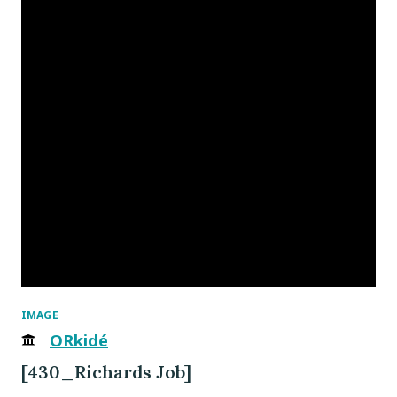
IMAGE
ORkidé
[430_Richards Job]