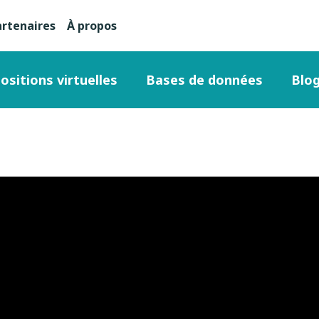
artenaires
À propos
nu
condaire
ositions virtuelles
Bases de données
Blo
ut
ge