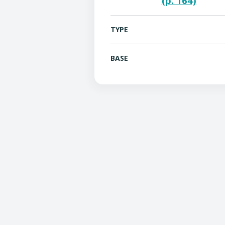
(p. 164)
TYPE
BASE