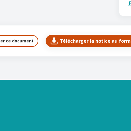
E
Télécharger la notice au for
ter ce document