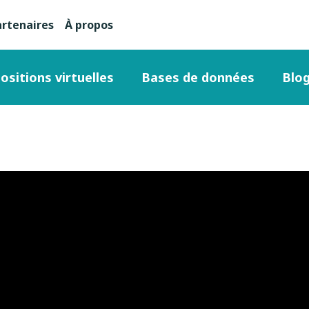
artenaires
À propos
nu
condaire
ositions virtuelles
Bases de données
Blo
ut
ge