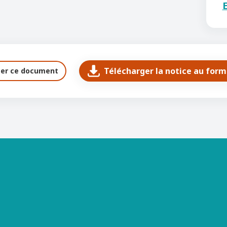
E
Télécharger la notice au for
ter ce document