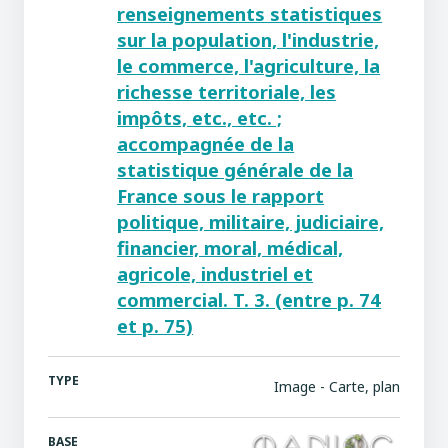
renseignements statistiques
sur la population, l'industrie,
le commerce, l'agriculture, la
richesse territoriale, les
impôts, etc., etc. ;
accompagnée de la
statistique générale de la
France sous le rapport
politique, militaire, judiciaire,
financier, moral, médical,
agricole, industriel et
commercial. T. 3. (entre p. 74
et p. 75)
TYPE
Image - Carte, plan
BASE