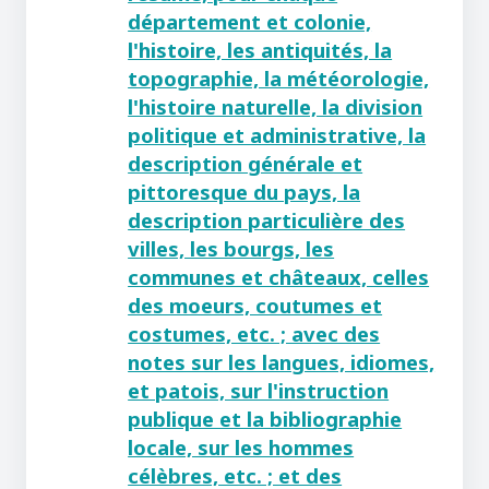
département et colonie,
l'histoire, les antiquités, la
topographie, la météorologie,
l'histoire naturelle, la division
politique et administrative, la
description générale et
pittoresque du pays, la
description particulière des
villes, les bourgs, les
communes et châteaux, celles
des moeurs, coutumes et
costumes, etc. ; avec des
notes sur les langues, idiomes,
et patois, sur l'instruction
publique et la bibliographie
locale, sur les hommes
célèbres, etc. ; et des