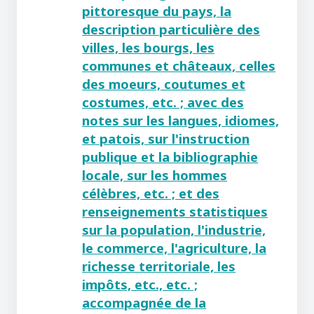
pittoresque du pays, la
description particulière des
villes, les bourgs, les
communes et châteaux, celles
des moeurs, coutumes et
costumes, etc. ; avec des
notes sur les langues, idiomes,
et patois, sur l'instruction
publique et la bibliographie
locale, sur les hommes
célèbres, etc. ; et des
renseignements statistiques
sur la population, l'industrie,
le commerce, l'agriculture, la
richesse territoriale, les
impôts, etc., etc. ;
accompagnée de la