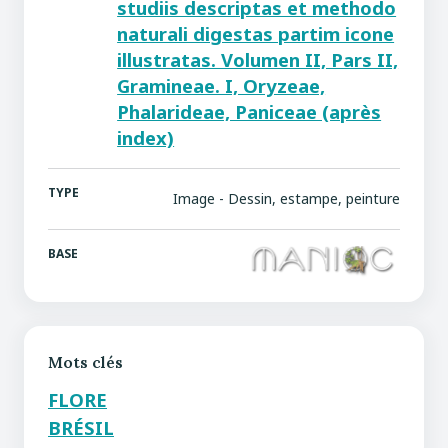
studiis descriptas et methodo
naturali digestas partim icone
illustratas. Volumen II, Pars II,
Gramineae. I, Oryzeae,
Phalarideae, Paniceae (après
index)
TYPE
Image - Dessin, estampe, peinture
BASE
Mots clés
FLORE
BRÉSIL