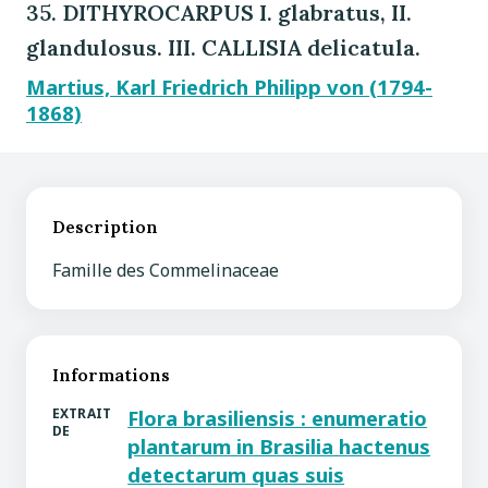
35. DITHYROCARPUS I. glabratus, II.
glandulosus. III. CALLISIA delicatula.
Martius, Karl Friedrich Philipp von (1794-
1868)
Description
Famille des Commelinaceae
Informations
EXTRAIT
Flora brasiliensis : enumeratio
DE
plantarum in Brasilia hactenus
detectarum quas suis