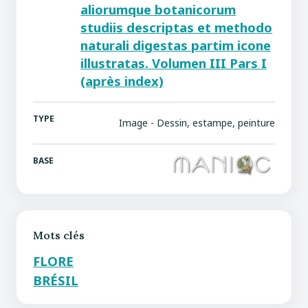
aliorumque botanicorum
studiis descriptas et methodo
naturali digestas partim icone
illustratas. Volumen III Pars I
(après index)
TYPE
Image - Dessin, estampe, peinture
BASE
Mots clés
FLORE
BRÉSIL