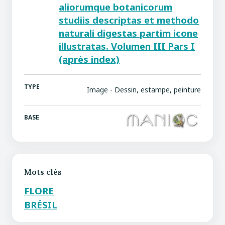
aliorumque botanicorum
studiis descriptas et methodo
naturali digestas partim icone
illustratas. Volumen III Pars I
(après index)
TYPE
Image - Dessin, estampe, peinture
BASE
Mots clés
FLORE
BRÉSIL