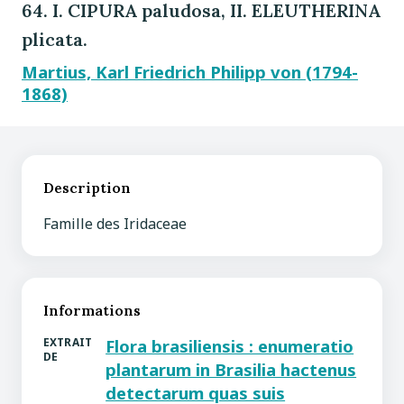
64. I. CIPURA paludosa, II. ELEUTHERINA
plicata.
Martius, Karl Friedrich Philipp von (1794-
1868)
Description
Famille des Iridaceae
Informations
EXTRAIT
Flora brasiliensis : enumeratio
DE
plantarum in Brasilia hactenus
detectarum quas suis