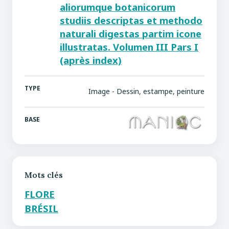
aliorumque botanicorum
studiis descriptas et methodo
naturali digestas partim icone
illustratas. Volumen III Pars I
(après index)
TYPE
Image - Dessin, estampe, peinture
BASE
Mots clés
FLORE
BRÉSIL