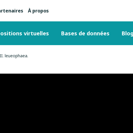
artenaires
À propos
nu
condaire
ositions virtuelles
Bases de données
Blo
ut
II. leueophaea.
ge