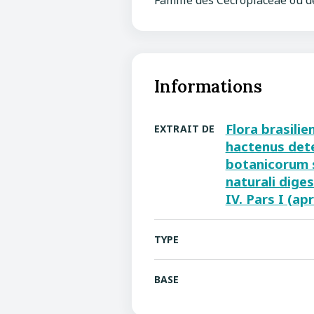
Famille des Cecropiaceae ou d
Informations
Flora brasilie
EXTRAIT DE
hactenus det
botanicorum 
naturali dige
IV. Pars I (ap
TYPE
BASE