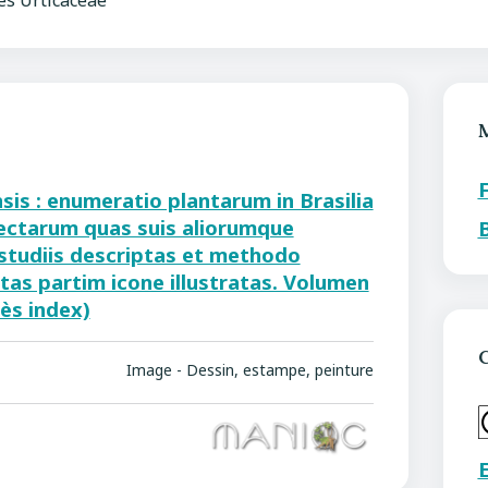
es Urticaceae
nsis : enumeratio plantarum in Brasilia
ectarum quas suis aliorumque
studiis descriptas et methodo
stas partim icone illustratas. Volumen
rès index)
C
Image - Dessin, estampe, peinture
E