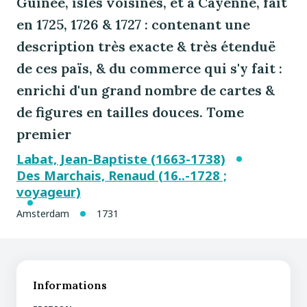
Guinée, isles voisines, et à Cayenne, fait
en 1725, 1726 & 1727 : contenant une
description très exacte & très étenduë
de ces païs, & du commerce qui s'y fait :
enrichi d'un grand nombre de cartes &
de figures en tailles douces. Tome
premier
Labat, Jean-Baptiste (1663-1738)
Des Marchais, Renaud (16..-1728 ;
voyageur)
Amsterdam
1731
Informations