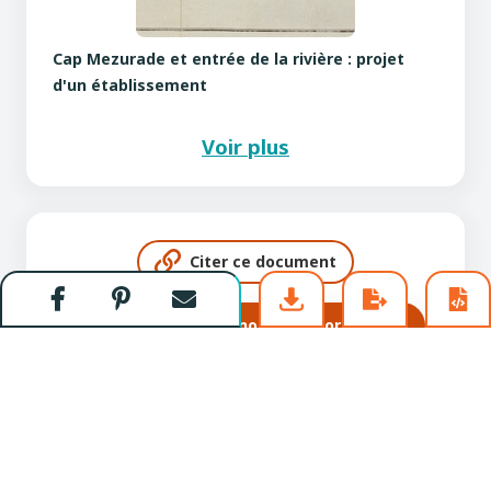
Cap Mezurade et entrée de la rivière : projet
d'un établissement
Voir plus
Citer ce document
Partager
Partager
Envoyer
Télécharger la notice au format PDF
sur
sur
par
Facebook
Pinterest
courriel