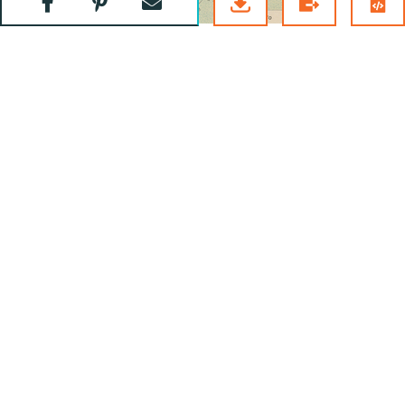
Partager
Partager
Envoyer
sur
sur
par
Rio Branco. Levé à la boussole par H. A.
Facebook
Pinterest
courriel
Coudreau Juill. 1884-Fév. 1885
Carte des fazendas du rio Branco supérieur
d'après les renseignements recueillis à Boa
Vista par H…