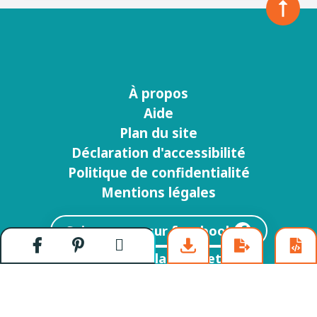
[Un camp de placériens]
Partager
Partager
Envoyer
sur
sur
par
Examen des alluvions à la batée
Facebook
Pinterest
courriel