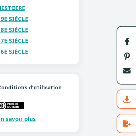
HISTOIRE
19E SIÈCLE
18E SIÈCLE
17E SIÈCLE
Par
16E SIÈCLE
sur
Fac
Par
sur
Pin
Env
par
onditions d'utilisation
cou
n savoir plus