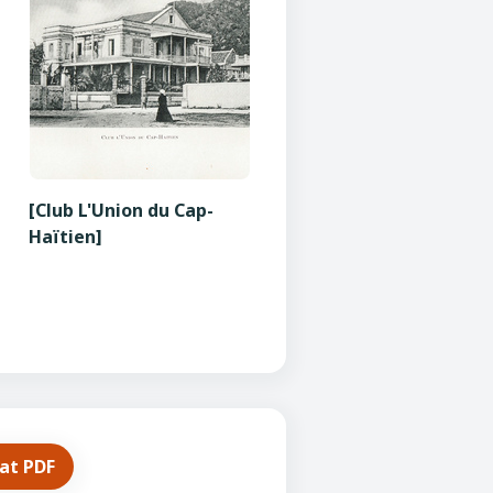
[Club L'Union du Cap-
Haïtien]
mat PDF