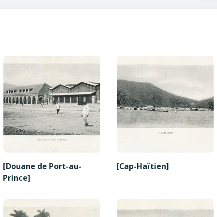
[Douane de Port-au-
[Cap-Haïtien]
Prince]