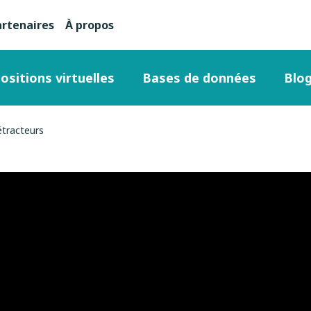
artenaires
À propos
nu
condaire
ositions virtuelles
Bases de données
Blo
ut
détracteurs
ge