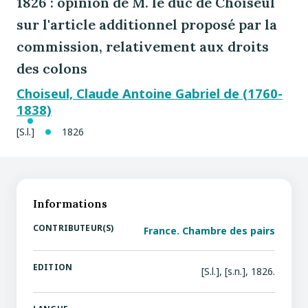
1826 : opinion de M. le duc de Choiseul
sur l'article additionnel proposé par la
commission, relativement aux droits
des colons
Choiseul, Claude Antoine Gabriel de (1760-
1838)
[S.l.]
1826
Informations
CONTRIBUTEUR(S)
France. Chambre des pairs
EDITION
[S.l.], [s.n.], 1826.